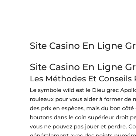
Site Casino En Ligne Gr
Site Casino En Ligne Gr
Les Méthodes Et Conseils
Le symbole wild est le Dieu grec Apoll
rouleaux pour vous aider à former de 
des prix en espèces, mais du bon côté d
boutons dans le coin supérieur droit p
vous ne pouvez pas jouer et perdre. C
généralement avec des points numérotés