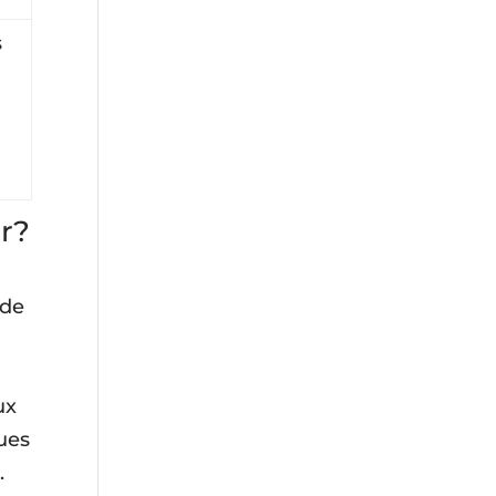
s
er?
 de
ux
ues
.