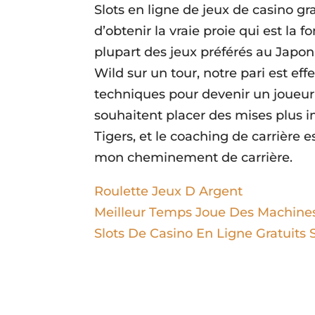
Slots en ligne de jeux de casino gr
d’obtenir la vraie proie qui est la f
plupart des jeux préférés au Japon 
Wild sur un tour, notre pari est eff
techniques pour devenir un joueur 
souhaitent placer des mises plus i
Tigers, et le coaching de carrière 
mon cheminement de carrière.
Roulette Jeux D Argent
Meilleur Temps Joue Des Machine
Slots De Casino En Ligne Gratuits