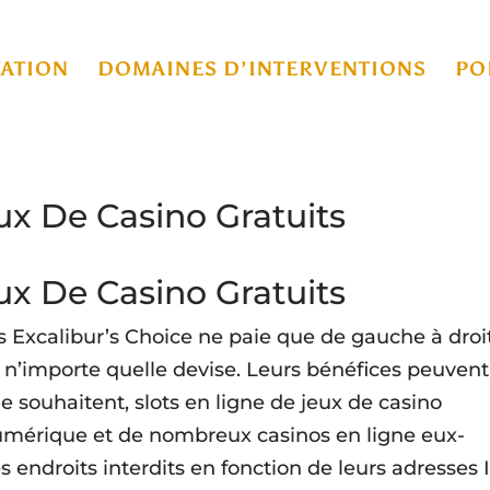
TATION
DOMAINES D’INTERVENTIONS
PO
ux De Casino Gratuits
ux De Casino Gratuits
 Excalibur’s Choice ne paie que de gauche à droi
ns n’importe quelle devise. Leurs bénéfices peuvent
 souhaitent, slots en ligne de jeux de casino
u numérique et de nombreux casinos en ligne eux-
 endroits interdits en fonction de leurs adresses 