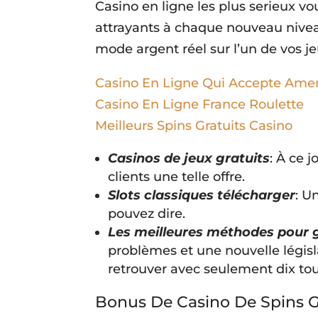
Casino en ligne les plus serieux 
attrayants à chaque nouveau nive
mode argent réel sur l’un de vos je
Casino En Ligne Qui Accepte Amer
Casino En Ligne France Roulette
Meilleurs Spins Gratuits Casino
Casinos de jeux gratuits
: À ce 
clients une telle offre.
Slots classiques télécharger
: U
pouvez dire.
Les meilleures méthodes pour g
problèmes et une nouvelle législa
retrouver avec seulement dix tou
Bonus De Casino De Spins G