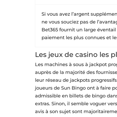
Si vous avez l’argent supplémen
ne vous souciez pas de l’avanta
Bet365 fournit un large éventail
paiement les plus connues et le
Les jeux de casino les 
Les machines à sous à jackpot pro
auprès de la majorité des fournisse
leur réseau de jackpots progressif
joueurs de Sun Bingo ont à faire po
admissible en billets de bingo dan
extras. Sinon, il semble voguer ve
avis à son sujet sont majoritaireme