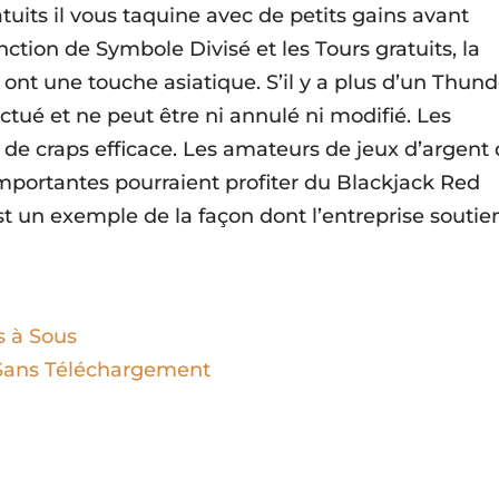
atuits il vous taquine avec de petits gains avant
onction de Symbole Divisé et les Tours gratuits, la
ont une touche asiatique. S’il y a plus d’un Thund
ectué et ne peut être ni annulé ni modifié. Les
de craps efficace. Les amateurs de jeux d’argent 
mportantes pourraient profiter du Blackjack Red
est un exemple de la façon dont l’entreprise soutie
s à Sous
 Sans Téléchargement