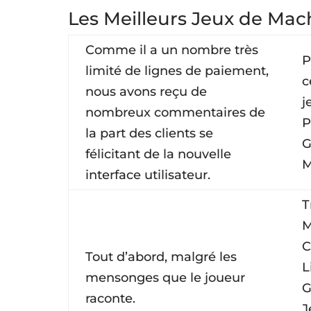
Les Meilleurs Jeux de Mac
Comme il a un nombre très
P
limité de lignes de paiement,
c
nous avons reçu de
j
nombreux commentaires de
P
la part des clients se
G
félicitant de la nouvelle
M
interface utilisateur.
T
M
C
Tout d’abord, malgré les
L
mensonges que le joueur
G
raconte.
J