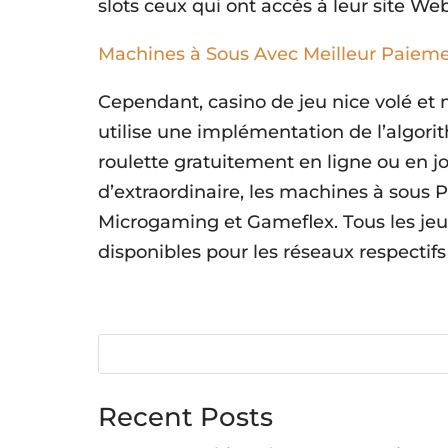
slots ceux qui ont accès à leur site Web 
Machines à Sous Avec Meilleur Paiem
Cependant, casino de jeu nice volé et
utilise une implémentation de l’algori
roulette gratuitement en ligne ou en 
d’extraordinaire, les machines à sous 
Microgaming et Gameflex. Tous les jeux 
disponibles pour les réseaux respectifs
Recent Posts