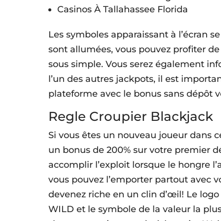
Casinos À Tallahassee Florida
Les symboles apparaissant à l’écran s
sont allumées, vous pouvez profiter de
sous simple. Vous serez également in
l’un des autres jackpots, il est importan
plateforme avec le bonus sans dépôt v
Regle Croupier Blackjack
Si vous êtes un nouveau joueur dans ce 
un bonus de 200% sur votre premier dép
accomplir l’exploit lorsque le hongre 
vous pouvez l’emporter partout avec vo
devenez riche en un clin d’œil! Le logo
WILD et le symbole de la valeur la plu