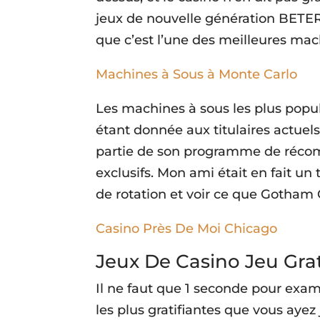
jeux de nouvelle génération BETER
que c’est l’une des meilleures mac
Machines à Sous à Monte Carlo
Les machines à sous les plus popula
étant donnée aux titulaires actuels
partie de son programme de récomp
exclusifs. Mon ami était en fait un
de rotation et voir ce que Gotham 
Casino Près De Moi Chicago
Jeux De Casino Jeu Gra
Il ne faut que 1 seconde pour exa
les plus gratifiantes que vous ayez